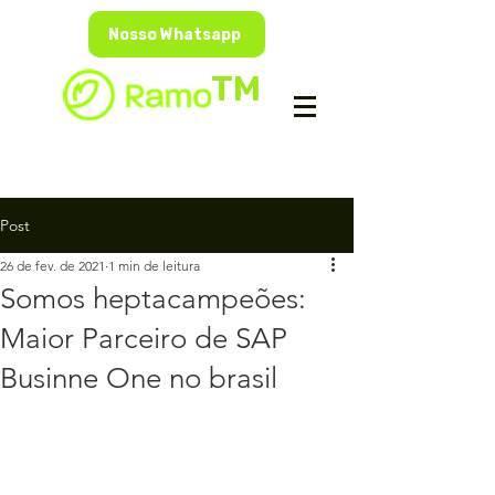
Nosso Whatsapp
TM
Post
26 de fev. de 2021
1 min de leitura
Somos heptacampeões:
Maior Parceiro de SAP
Businne One no brasil