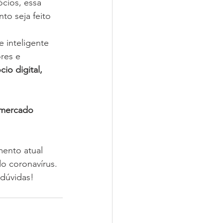
ios, essa 
to seja feito 
 inteligente 
res e 
io digital, 
 mercado 
ento atual 
o coronavírus. 
 dúvidas!