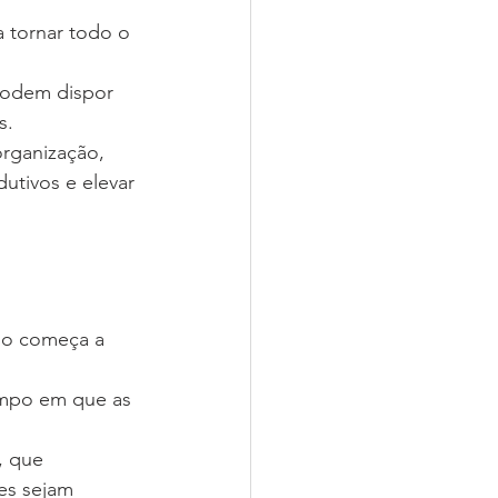
a tornar todo o 
podem dispor 
s.
rganização, 
utivos e elevar 
io começa a 
empo em que as 
, que 
s sejam 