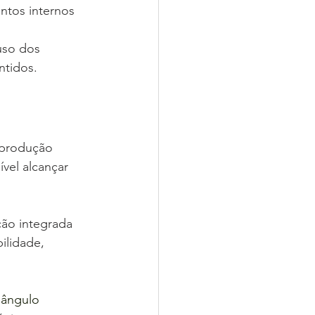
ntos internos 
uso dos 
ntidos.
 produção 
vel alcançar 
ção integrada 
ilidade, 
ângulo 