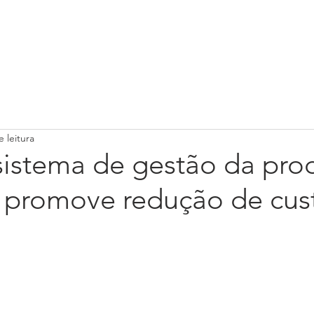
AP Business One
Setores
Blog
Conta
 leitura
istema de gestão da pro
l promove redução de cus