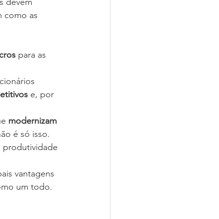
as devem 
m como as 
cros
 para as 
ionários 
etitivos
 e, por 
ue 
modernizam 
ão é só isso. 
 produtividade 
ais vantagens 
como um todo. 