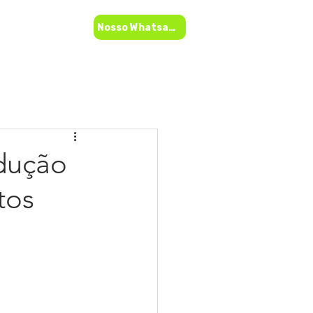
to
Nosso Whatsapp
dução
tos