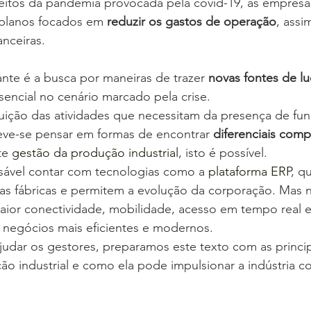
feitos da pandemia provocada pela covid-19, as empres
 planos focados em 
reduzir os gastos de operação
, assi
nceiras.
nte é a busca por maneiras de trazer 
novas fontes de lu
encial no cenário marcado pela crise.
ção das atividades que necessitam da presença de func
eve-se pensar em formas de encontrar 
diferenciais comp
te 
gestão da produção industrial
, isto é possível.
nsável contar com tecnologias como a 
plataforma ERP
, q
as fábricas e permitem a evolução da corporação. Mas n
aior conectividade, mobilidade, acesso em tempo real e
 negócios mais eficientes e modernos. 
udar os gestores, preparamos este texto com as princip
ão industrial e como ela pode impulsionar a indústria 