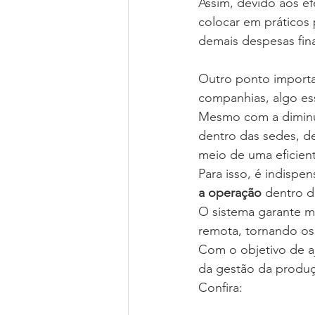
Assim, devido aos e
colocar em práticos
demais despesas fina
Outro ponto importa
companhias, algo ess
Mesmo com a diminui
dentro das sedes, d
meio de uma eficien
Para isso, é indispe
a operação
 dentro d
O sistema garante m
remota, tornando os
Com o objetivo de aj
da gestão da produç
Confira: