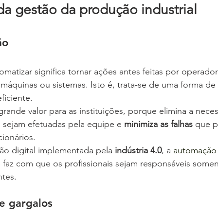
da gestão da produção industrial
ão
tomatizar significa tornar ações antes feitas por operad
 máquinas ou sistemas. Isto é, trata-se de uma forma de 
iciente.
rande valor para as instituições, porque elimina a nece
as sejam efetuadas pela equipe e 
minimiza as falhas
 que p
ionários.
ão digital implementada pela 
indústria 4.0
, a 
automação
e faz com que os profissionais sejam responsáveis somen
ntes.
e gargalos